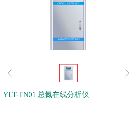
ꁆ
ꁇ
YLT-TN01 总氮在线分析仪